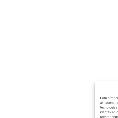
Para ofrecer
almacenar y/
tecnologías
identificaci
afectar nega