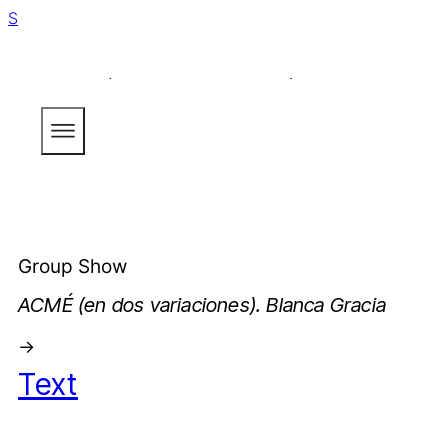
Skip to main content
Skip to footer
Luis Adelantado
ACMÉ (en dos variaciones). Blanca Gracia
Group Show
ACMÉ (en dos variaciones). Blanca Gracia
->
Text