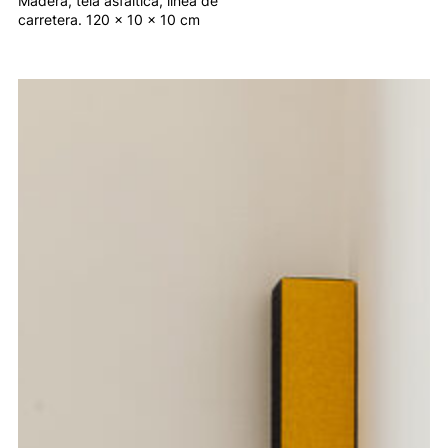
Madera, tela asfáltica, línea de
carretera. 120 x 10 x 10 cm