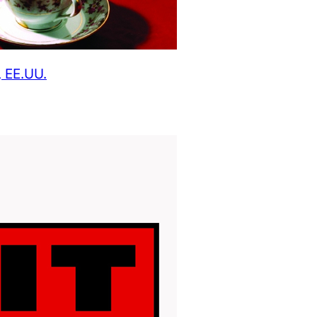
, EE.UU.