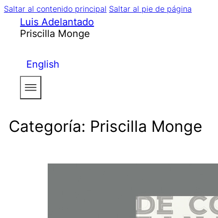
Saltar al contenido principal
Saltar al pie de página
Luis Adelantado
Priscilla Monge
English
Categoría:
Priscilla Monge